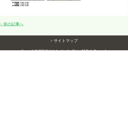
花粉症について
< 前の記事へ
診療案内／医院紹介
> サイトマップ
院長・スタッフ紹介
Copyright©
2026 Yuki kokyukinaika Clinic. All Right Reserved.
睡眠認定施設
スタッフ募集
交通案内