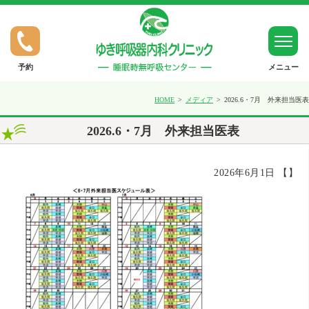
予約
メニュー
ホーム
HOME
メディア
2026.6・7月 外来担当医表
2026.6・7月 外来担当医表
ゆきだより
2026年6月1日 【】
SASについて（睡眠時無呼吸症候群）
呼吸器疾患について（喘息など）
禁煙外来について
一般内科について