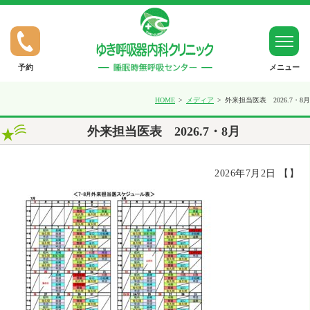
予約
メニュー
ホーム
HOME
メディア
外来担当医表 2026.7・8月
外来担当医表 2026.7・8月
ゆきだより
2026年7月2日 【】
SASについて（睡眠時無呼吸症候群）
呼吸器疾患について（喘息など）
禁煙外来について
一般内科について