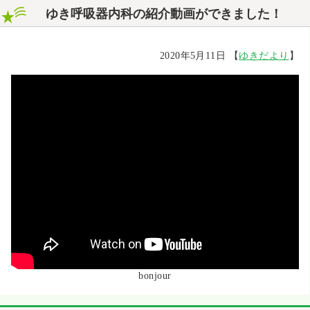
ゆき呼吸器内科の紹介動画ができました！
花粉症について
2020年5月11日 【
ゆきだより
】
診療案内／医院紹介
院長・スタッフ紹介
睡眠認定施設
スタッフ募集
交通案内
bonjour