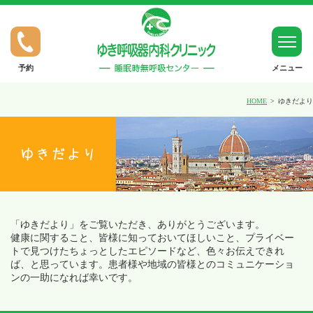
予約
メニュー
ホーム
HOME
ゆきだより
ゆきだより
SASについて（睡眠時無呼吸症候群）
呼吸器疾患について（喘息など）
「ゆきだより」をご覧いただき、ありがとうございます。
健康に関すること、皆様に知っておいてほしいこと、プライベー
トで見つけたちょっとしたエピソードなど、色々お伝えできれ
禁煙外来について
ば、と思っています。患者様や地域の皆様とのコミュニケーショ
ンの一助になれば幸いです。
一般内科について